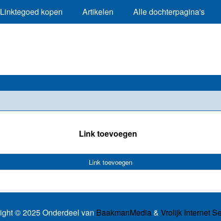
Linktegoed kopen
Artikelen
Alle dochterpagina's
Link toevoegen
Link toevoegen
ight © 2025 Onderdeel van
BaakmanMedia
&
Vrolijk Internet S