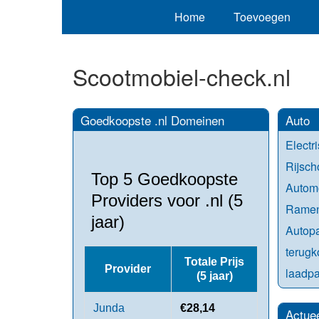
Home
Toevoegen
Scootmobiel-check.nl
Goedkoopste .nl Domeinen
Auto
Electr
Rijsch
Top 5 Goedkoopste
Automo
Providers voor .nl (5
Ramen
jaar)
Autopa
terug
Totale Prijs
Provider
laadpa
(5 jaar)
Junda
€28,14
Actue