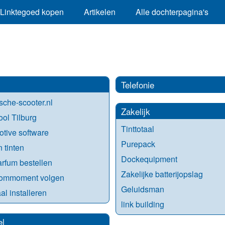
Linktegoed kopen
Artikelen
Alle dochterpagina's
Telefonie
ische-scooter.nl
Zakelijk
ool Tilburg
Tinttotaal
tive software
Purepack
 tinten
Dockequipment
rfum bestellen
Zakelijke batterijopslag
kommoment volgen
Geluidsman
al installeren
link building
el