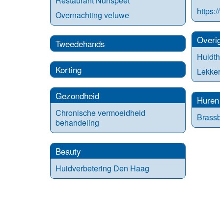
Restaurant Nunspeet
https:/
Overnachting veluwe
Overi
Tweedehands
Huidt
Korting
Lekker
Gezondheid
Huren
Chronische vermoeidheid
Brass
behandeling
Beauty
Huidverbetering Den Haag