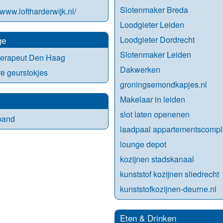
Slotenmaker Breda
/www.loftharderwijk.nl/
Loodgieter Leiden
ge
Loodgieter Dordrecht
Slotenmaker Leiden
herapeut Den Haag
Dakwerken
e geurstokjes
groningsemondkapjes.nl
Makelaar in leiden
slot laten openenen
band
laadpaal appartementscompl
lounge depot
kozijnen stadskanaal
kunststof kozijnen sliedrecht
kunststofkozijnen-deurne.nl
Eten & Drinken