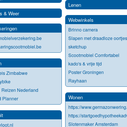
Lenen
s & Weer
Webwinkels
keringen
Brinno camera
obielverzekering.be
Slapen met draadloze oortje
eringscootmobiel.be
sketchup
Scootmobiel Comfortabel
n
kado's & vrije tijd
Poster Groningen
eis Zimbabwe
Rayhaan
ybike
 Reizen Nederland
Wonen
d Planner
https://www.germazonwering.
it
https://startgoedhypotheekadv
Slotenmaker Amsterdam
loot.nl