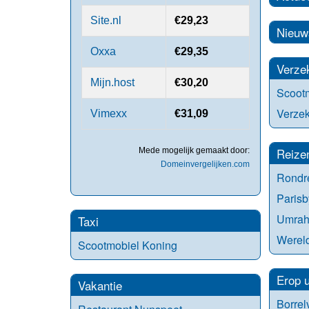
Site.nl
€29,23
Nieuw
Oxxa
€29,35
Verze
Mijn.host
€30,20
Scootm
Verzek
Vimexx
€31,09
Reize
Mede mogelijk gemaakt door:
Domeinvergelijken.com
Rondr
Parisb
Umrah
Taxi
Werel
Scootmobiel Koning
Erop u
Vakantie
Borrelv